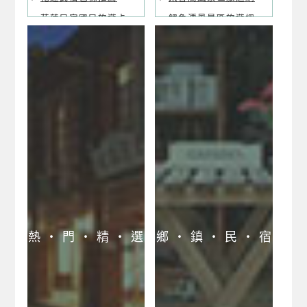
花蓮民宿國民旅遊卡
鯉魚潭風景區旅遊網
專區
石梯坪風景區旅遊網
花蓮合法民宿業者聯
馬太鞍風景區旅遊網
合網
花蓮海洋公園民宿網
瑞穗溫泉風景區旅遊
網
金針花季風景區旅遊
網
熱 ‧ 門 ‧ 精 ‧ 選
鄉 ‧ 鎮 ‧ 民 ‧ 宿