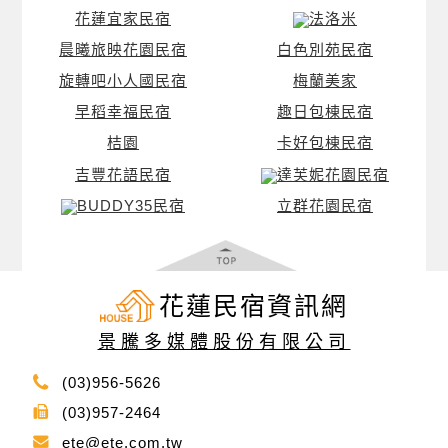
花蓮宜家民宿
法洛米
晨曦旅映花園民宿
白色別苑民宿
旋轉吧小人國民宿
梅蘭美家
早稻幸福民宿
趣日包棟民宿
桔園
卡好包棟民宿
吉豐花語民宿
達芙妮花園民宿
BUDDY35民宿
立群花園民宿
花蓮民宿資訊網
景騰多媒體股份有限公司
(03)956-5626
(03)957-2464
ete@ete.com.tw