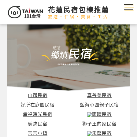
花蓮民宿包棟推薦
旅遊‧住宿‧美食‧生活
山郡民宿
真善美民宿
好所在庭園民宿
藍海心園親子民宿
幸福時光民宿
雨晴民宿
騎跡民宿
獅子王的家民宿
吉吉小鎮
禾馨民宿