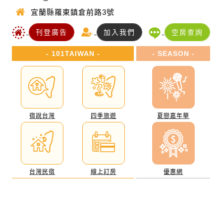
宜蘭縣羅東鎮倉前路3號
刊登廣告
加入我們
空房查詢
- 101TAIWAN -
- SEASON -
宿說台灣
四季旅遊
夏戀嘉年華
台灣民宿
線上訂房
優惠網