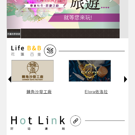
轉角沙發工廠
Elora依洛拉