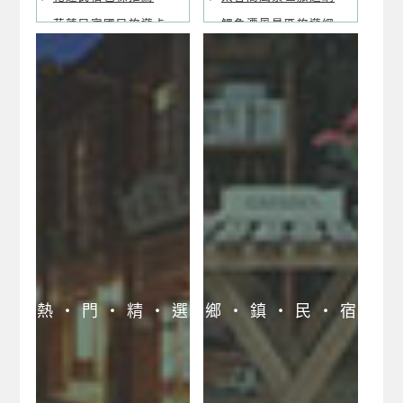
花蓮民宿國民旅遊卡
鯉魚潭風景區旅遊網
專區
石梯坪風景區旅遊網
花蓮合法民宿業者聯
馬太鞍風景區旅遊網
合網
花蓮海洋公園民宿網
瑞穗溫泉風景區旅遊
網
金針花季風景區旅遊
網
熱 ‧ 門 ‧ 精 ‧ 選
鄉 ‧ 鎮 ‧ 民 ‧ 宿